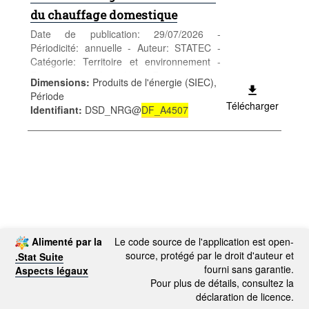
du chauffage domestique
Date de publication: 29/07/2026 -
Périodicité: annuelle - Auteur: STATEC -
Catégorie: Territoire et environnement -
Energie - Mots-clés: Energie, prix,
Dimensions
:
Produits de l'énergie (SIEC),
ménages
Période
*** Remplace table
DF_A4507
***
Télécharger
Identifiant
:
DSD_NRG@
DF_A4507
Alimenté par la
Le code source de l'application est open-
source, protégé par le droit d'auteur et
.Stat Suite
fourni sans garantie.
Aspects légaux
Pour plus de détails, consultez la
déclaration de licence.