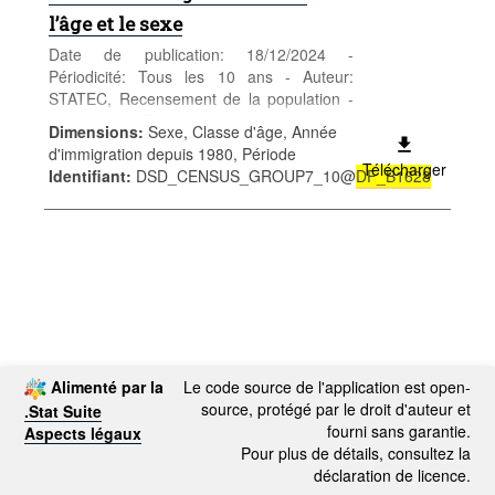
l’âge et le sexe
Date de publication: 18/12/2024 -
Périodicité: Tous les 10 ans - Auteur:
STATEC, Recensement de la population -
Catégorie: Population et emploi -
Dimensions
:
Sexe, Classe d'âge, Année
Population - Mots-clés: population, sexe,
d'immigration depuis 1980, Période
âge, nationalité, recensement,
Télécharger
Identifiant
:
DSD_CENSUS_GROUP7_10@
DF_B1628
démographie
Alimenté par la
Le code source de l'application est open-
source, protégé par le droit d'auteur et
.Stat Suite
fourni sans garantie.
Aspects légaux
Pour plus de détails, consultez la
déclaration de licence.