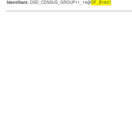
Identifiant
:
DSD_CENSUS_GROUP11_14@
DF_B1637