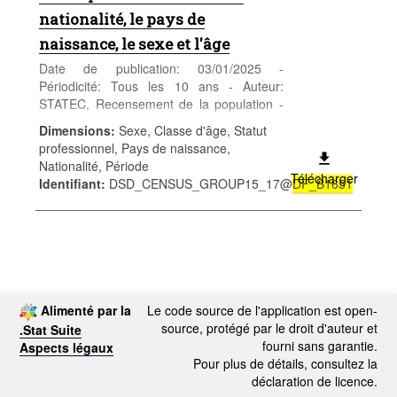
nationalité, le pays de
naissance, le sexe et l'âge
Date de publication: 03/01/2025 -
Périodicité: Tous les 10 ans - Auteur:
STATEC, Recensement de la population -
Catégorie: Population et emploi -
Dimensions
:
Sexe, Classe d'âge, Statut
Population - Mots-clés: population, sexe,
professionnel, Pays de naissance,
âge, nationalité, recensement,
Nationalité, Période
démographie
Télécharger
Identifiant
:
DSD_CENSUS_GROUP15_17@
DF_B1651
Alimenté par la
Le code source de l'application est open-
source, protégé par le droit d'auteur et
.Stat Suite
fourni sans garantie.
Aspects légaux
Pour plus de détails, consultez la
déclaration de licence.