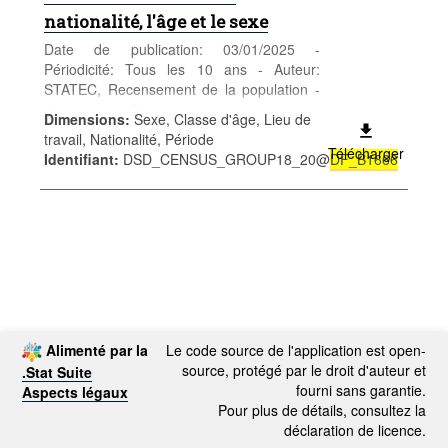
nationalité, l'âge et le sexe
Date de publication: 03/01/2025 -
Périodicité: Tous les 10 ans - Auteur:
STATEC, Recensement de la population -
Catégorie: Population et emploi -
Dimensions
:
Sexe, Classe d'âge, Lieu de
Population - Mots-clés: population, sexe,
travail, Nationalité, Période
âge, nationalité, recensement,
Télécharger
Identifiant
:
DSD_CENSUS_GROUP18_20@
DF_B1666
démographie
Alimenté par la
Le code source de l'application est open-
source, protégé par le droit d'auteur et
.Stat Suite
fourni sans garantie.
Aspects légaux
Pour plus de détails, consultez la
déclaration de licence.