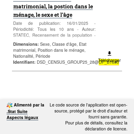
matrimonial, la postion dans le
ménage, le sexe et l'âge
Date de publication: 16/01/2025 -
Périodicité: Tous les 10 ans - Auteur:
STATEC, Recensement de la population -
Catégorie: Population et emploi -
Dimensions
:
Sexe, Classe d'âge, Etat
Population - Mots-clés: population, sexe,
matrimonial, Position dans le ménage,
âge, nationalité, recensement,
Nationalité, Période
démographie
Télécharger
Identifiant
:
DSD_CENSUS_GROUP25_28@
DF_B1680
Alimenté par la
Le code source de l'application est open-
source, protégé par le droit d'auteur et
.Stat Suite
fourni sans garantie.
Aspects légaux
Pour plus de détails, consultez la
déclaration de licence.