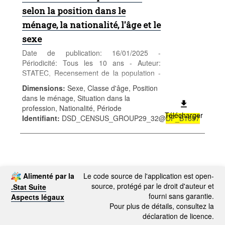
selon la position dans le
ménage, la nationalité, l'âge et le
sexe
Date de publication: 16/01/2025 -
Périodicité: Tous les 10 ans - Auteur:
STATEC, Recensement de la population -
Catégorie: Population et emploi -
Dimensions
:
Sexe, Classe d'âge, Position
Population - Mots-clés: population, sexe,
dans le ménage, Situation dans la
âge, nationalité, recensement,
profession, Nationalité, Période
démographie
Télécharger
Identifiant
:
DSD_CENSUS_GROUP29_32@
DF_B1697
Alimenté par la
Le code source de l'application est open-
source, protégé par le droit d'auteur et
.Stat Suite
fourni sans garantie.
Aspects légaux
Pour plus de détails, consultez la
déclaration de licence.