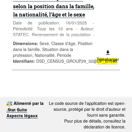
selon la position dans la famille,
la nationalité, l'âge et le sexe
Date de publication: 16/01/2025 -
Périodicité: Tous les 10 ans - Auteur:
STATEC, Recensement de la population -
Catégorie: Population et emploi -
Dimensions
:
Sexe, Classe d'âge, Position
Population - Mots-clés: population, sexe,
dans la famille, Situation dans la
âge, nationalité, recensement,
profession, Nationalité, Période
démographie
Télécharger
Identifiant
:
DSD_CENSUS_GROUP29_32@
DF_B1698
Alimenté par la
Le code source de l'application est open-
source, protégé par le droit d'auteur et
.Stat Suite
fourni sans garantie.
Aspects légaux
Pour plus de détails, consultez la
déclaration de licence.