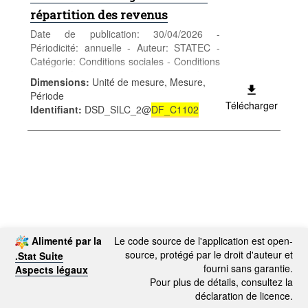
répartition des revenus
Date de publication: 30/04/2026 -
Périodicité: annuelle - Auteur: STATEC -
Catégorie: Conditions sociales - Conditions
de vie - Mots-clés: revenus et pauvreté
Dimensions
:
Unité de mesure, Mesure,
***Remplace table
DF_C1102
***
Période
Télécharger
Identifiant
:
DSD_SILC_2@
DF_C1102
Alimenté par la
Le code source de l'application est open-
source, protégé par le droit d'auteur et
.Stat Suite
fourni sans garantie.
Aspects légaux
Pour plus de détails, consultez la
déclaration de licence.