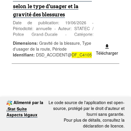
selon le type d'usager et la
gravité des blessures
Date de publication: 19/06/2026 -
Périodicité: annuelle - Auteur: STATEC /
Police Grand-Ducale - Catégorie:
Conditions sociales - Santé et sécurité
Dimensions
:
Gravité de la blessure, Type
sociale - Mots-clés: accident, circulation
d'usager de la route, Période
*** Remplace table
DF_C4105
***
Télécharger
Identifiant
:
DSD_ACCIDENT@
DF_C4105
Alimenté par la
Le code source de l'application est open-
source, protégé par le droit d'auteur et
.Stat Suite
fourni sans garantie.
Aspects légaux
Pour plus de détails, consultez la
déclaration de licence.