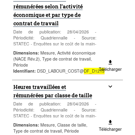
rémunérées selon l'activité
économique et par type de
contrat de travail
Date de publication: 28/04/2026 -
Périodicité: Quadriennalle - Source:
STATEC - Enquêtes sur le coût de la main-
d'oeuvre - Catégorie: Entreprises -
Dimensions
:
Mesure, Activité économique
Démographie et structure des entreprises -
(NACE Rév.2), Type de contrat de travail,
Mots-clés: entreprises, coût de la main-
Période
d'oeuvre
Télécharger
Identifiant
:
DSD_LABOUR_COST@
DF_D1213
*** Remplace table
DF_D1213
***
Heures travaillées et
rémunérées par classe de taille
Date de publication: 28/04/2026 -
Périodicité: Quadriennalle - Source:
STATEC - Enquêtes sur le coût de la main-
d'oeuvre - Catégorie: Entreprises -
Dimensions
:
Mesure, Classe de taille,
Démographie et structure des entreprises -
Télécharger
Type de contrat de travail, Période
Mots-clés: entreprises, coût de la main-