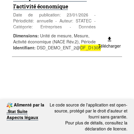
l'activité économique
Date de publication: 23/01/2026 -
Périodicité: annuelle - Auteur: STATEC -
Catégorie: Entreprises - Données
générales générales - Mots-clés:
Dimensions
:
Unité de mesure, Mesure,
Démographie ; entreprise(s) ; branche(s) ;
Activité économique (NACE Rév.2), Période
activité(s) économique(s) ; répertoire des
Télécharger
Identifiant
:
DSD_DEMO_ENT_2@
DF_D1308
entreprises ; création(s) ; cessation(s) ;
disparition(s)
*** Remplace table
DF_D1308
***
Alimenté par la
Le code source de l'application est open-
source, protégé par le droit d'auteur et
.Stat Suite
fourni sans garantie.
Aspects légaux
Pour plus de détails, consultez la
déclaration de licence.