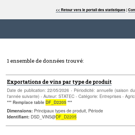
<< Retour vers le portail des statistiques
|
Con
1 ensemble de données trouvé:
Exportations de vins par type de produit
Date de publication: 22/05/2026 - Périodicité: annuelle (saison d
l'année suivante) - Auteur: STATEC - Catégorie: Entreprises - Agricul
*** Remplace table
DF_D2205
***
Dimensions
:
Principaux types de produit, Période
Identifiant
:
DSD_VINS@
DF_D2205