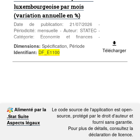
luxembourgeoise par mois
(variation annuelle en %)
Date de publication: 21/07/2026 -
Périodicité: mensuelle - Auteur: STATEC -
Catégorie: Economie et finances -
Conjoncture - Mots-clés: conjoncture,
Dimensions
:
Spécification, Période
emploi, chômage, taux de chômage,
Télécharger
Identifiant
:
DF_E1100
commerce extérieur, importations,
exportations, prix, salaires, coût salarial,
IPC, inflation, activité, chiffre d'affaires,
production, construction, industrie,
commerce de détail
Alimenté par la
Le code source de l'application est open-
source, protégé par le droit d'auteur et
.Stat Suite
fourni sans garantie.
Aspects légaux
Pour plus de détails, consultez la
déclaration de licence.