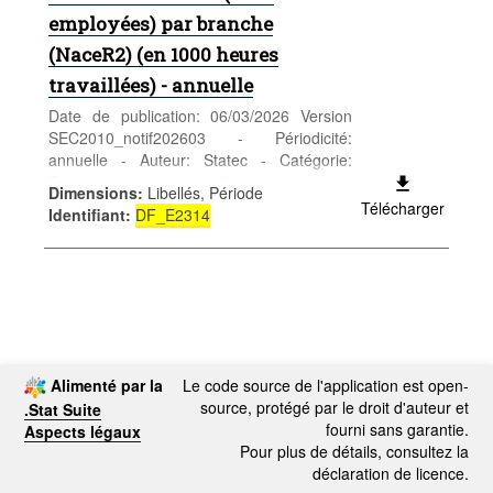
employées) par branche
(NaceR2) (en 1000 heures
travaillées) - annuelle
Date de publication: 06/03/2026 Version
SEC2010_notif202603 - Périodicité:
annuelle - Auteur: Statec - Catégorie:
Economie et finances - Comptes nationaux
Dimensions
:
Libellés, Période
- Mots-clés: comptes annuels, NACE Rev.
Télécharger
Identifiant
:
DF_E2314
2, heures travaillées, non-employées, HRN
Alimenté par la
Le code source de l'application est open-
source, protégé par le droit d'auteur et
.Stat Suite
fourni sans garantie.
Aspects légaux
Pour plus de détails, consultez la
déclaration de licence.