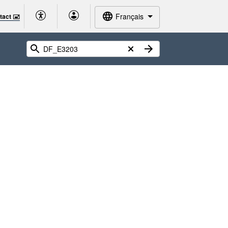
Français
tact 🖃