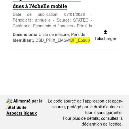
dues à l'échelle mobile
Date de publication: 07/01/2026 -
Périodicité: annuelle - Source: STATEC -
Catégorie: Economie et finances - Prix à la
consommation - Mots-clés: Echelle mobile,
Dimensions
:
Unité de mesure, Période
salaires, tranche indiciaire, index,
Télécharger
Identifiant
:
DSD_PRIX_EMS@
DF_E5200
indexation, IPC
*** Remplace table
DF_E5200
***
Alimenté par la
Le code source de l'application est open-
source, protégé par le droit d'auteur et
.Stat Suite
fourni sans garantie.
Aspects légaux
Pour plus de détails, consultez la
déclaration de licence.