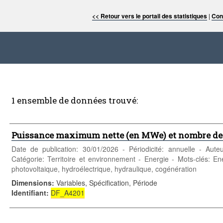
<< Retour vers le portail des statistiques
|
Con
1 ensemble de données trouvé:
Puissance maximum nette (en MWe) et nombre des 
Date de publication: 30/01/2026 - Périodicité: annuelle - Aute
Catégorie: Territoire et environnement - Energie - Mots-clés: Energ
photovoltaique, hydroélectrique, hydraulique, cogénération
Dimensions
:
Variables, Spécification, Période
Identifiant
:
DF_A4201