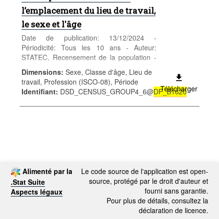
l’emplacement du lieu de travail,
le sexe et l'âge
Date de publication: 13/12/2024 -
Périodicité: Tous les 10 ans - Auteur:
STATEC, Recensement de la population -
Catégorie: Population et emploi -
Dimensions
:
Sexe, Classe d'âge, Lieu de
Population - Mots-clés: population, sexe,
travail, Profession (ISCO-08), Période
âge, nationalité, recensement,
Télécharger
Identifiant
:
DSD_CENSUS_GROUP4_6@
DF_B1620
démographie
Alimenté par la
Le code source de l'application est open-
source, protégé par le droit d'auteur et
.Stat Suite
fourni sans garantie.
Aspects légaux
Pour plus de détails, consultez la
déclaration de licence.