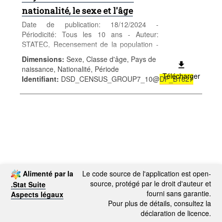
nationalité, le sexe et l'âge
Date de publication: 18/12/2024 -
Périodicité: Tous les 10 ans - Auteur:
STATEC, Recensement de la population -
Catégorie: Population et emploi -
Dimensions
:
Sexe, Classe d'âge, Pays de
Population - Mots-clés: population, sexe,
naissance, Nationalité, Période
âge, nationalité, recensement,
Télécharger
Identifiant
:
DSD_CENSUS_GROUP7_10@
DF_B1627
démographie
Alimenté par la
Le code source de l'application est open-
source, protégé par le droit d'auteur et
.Stat Suite
fourni sans garantie.
Aspects légaux
Pour plus de détails, consultez la
déclaration de licence.