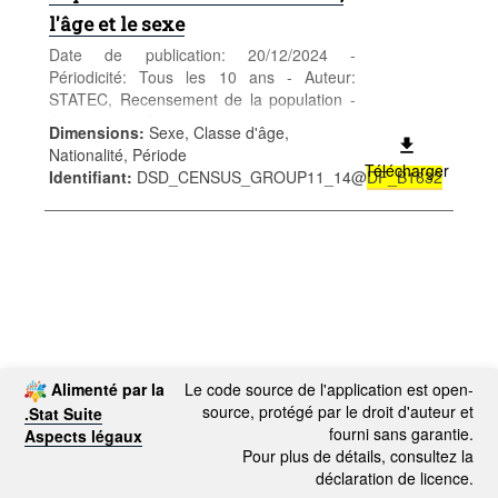
l'âge et le sexe
Date de publication: 20/12/2024 -
Périodicité: Tous les 10 ans - Auteur:
STATEC, Recensement de la population -
Catégorie: Population et emploi -
Dimensions
:
Sexe, Classe d'âge,
Population - Mots-clés: population, sexe,
Nationalité, Période
âge, nationalité, recensement,
Télécharger
Identifiant
:
DSD_CENSUS_GROUP11_14@
DF_B1632
démographie
Alimenté par la
Le code source de l'application est open-
source, protégé par le droit d'auteur et
.Stat Suite
fourni sans garantie.
Aspects légaux
Pour plus de détails, consultez la
déclaration de licence.