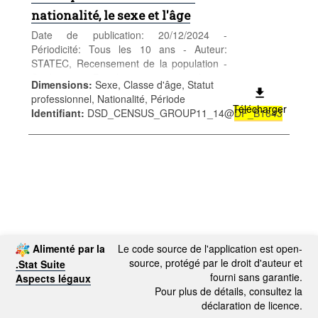
nationalité, le sexe et l'âge
Date de publication: 20/12/2024 -
Périodicité: Tous les 10 ans - Auteur:
STATEC, Recensement de la population -
Catégorie: Population et emploi -
Dimensions
:
Sexe, Classe d'âge, Statut
Population - Mots-clés: population, sexe,
professionnel, Nationalité, Période
âge, nationalité, recensement,
Télécharger
Identifiant
:
DSD_CENSUS_GROUP11_14@
DF_B1643
démographie
Alimenté par la
Le code source de l'application est open-
source, protégé par le droit d'auteur et
.Stat Suite
fourni sans garantie.
Aspects légaux
Pour plus de détails, consultez la
déclaration de licence.