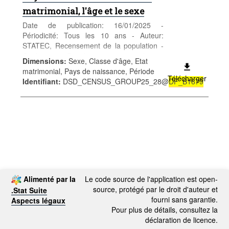
matrimonial, l'âge et le sexe
Date de publication: 16/01/2025 -
Périodicité: Tous les 10 ans - Auteur:
STATEC, Recensement de la population -
Catégorie: Population et emploi -
Dimensions
:
Sexe, Classe d'âge, Etat
Population - Mots-clés: population, sexe,
matrimonial, Pays de naissance, Période
âge, nationalité, recensement,
Télécharger
Identifiant
:
DSD_CENSUS_GROUP25_28@
DF_B1679
démographie
Alimenté par la
Le code source de l'application est open-
source, protégé par le droit d'auteur et
.Stat Suite
fourni sans garantie.
Aspects légaux
Pour plus de détails, consultez la
déclaration de licence.