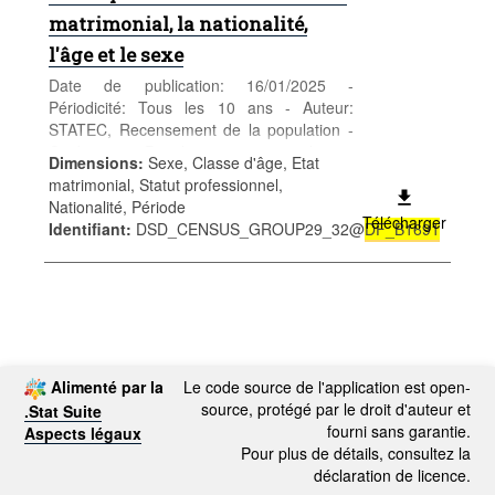
matrimonial, la nationalité,
l'âge et le sexe
Date de publication: 16/01/2025 -
Périodicité: Tous les 10 ans - Auteur:
STATEC, Recensement de la population -
Catégorie: Population et emploi -
Dimensions
:
Sexe, Classe d'âge, Etat
Population - Mots-clés: population, sexe,
matrimonial, Statut professionnel,
âge, nationalité, recensement,
Nationalité, Période
démographie
Télécharger
Identifiant
:
DSD_CENSUS_GROUP29_32@
DF_B1691
Alimenté par la
Le code source de l'application est open-
source, protégé par le droit d'auteur et
.Stat Suite
fourni sans garantie.
Aspects légaux
Pour plus de détails, consultez la
déclaration de licence.