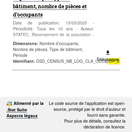
bâtiment, nombre de pièces et
d'occupants
Date de publication: 15/03/2025 -
Périodicité: Tous les 10 ans - Auteur:
STATEC, Recensement de la population -
Catégorie: Population et emploi -
Dimensions
:
Nombre d'occupants,
Population - Mots-clés: population, type de
Nombre de pièces, Type de bâtiment,
bâtiment, piéces, occupants, recensement,
Période
démographie
Télécharger
Identifiant
:
DSD_CENSUS_NB_LOG_CLA_OCC@
DF_B1709
Alimenté par la
Le code source de l'application est open-
source, protégé par le droit d'auteur et
.Stat Suite
fourni sans garantie.
Aspects légaux
Pour plus de détails, consultez la
déclaration de licence.