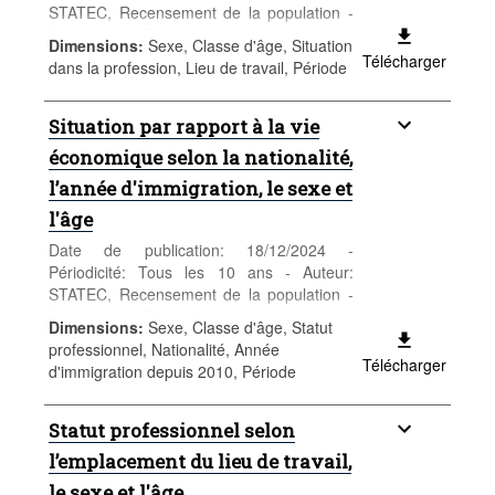
STATEC, Recensement de la population -
Catégorie: Population et emploi -
Dimensions
:
Sexe, Classe d'âge, Situation
Population - Mots-clés: population, sexe,
Télécharger
dans la profession, Lieu de travail, Période
âge, nationalité, recensement,
démographie
Situation par rapport à la vie
économique selon la nationalité,
l’année d'immigration, le sexe et
l'âge
Date de publication: 18/12/2024 -
Périodicité: Tous les 10 ans - Auteur:
STATEC, Recensement de la population -
Catégorie: Population et emploi -
Dimensions
:
Sexe, Classe d'âge, Statut
Population - Mots-clés: population, sexe,
professionnel, Nationalité, Année
âge, nationalité, recensement,
Télécharger
d'immigration depuis 2010, Période
démographie
Statut professionnel selon
l’emplacement du lieu de travail,
le sexe et l'âge