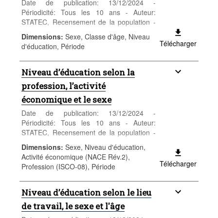
Date de publication: 13/12/2024 -
Périodicité: Tous les 10 ans - Auteur:
STATEC, Recensement de la population -
Catégorie: Population et emploi -
Dimensions
:
Sexe, Classe d'âge, Niveau
Population - Mots-clés: population, sexe,
Télécharger
d'éducation, Période
âge, nationalité, recensement,
démographie
Niveau d’éducation selon la
profession, l’activité
économique et le sexe
Date de publication: 13/12/2024 -
Périodicité: Tous les 10 ans - Auteur:
STATEC, Recensement de la population -
Catégorie: Population et emploi -
Dimensions
:
Sexe, Niveau d'éducation,
Population - Mots-clés: population, sexe,
Activité économique (NACE Rév.2),
âge, nationalité, recensement,
Télécharger
Profession (ISCO-08), Période
démographie
Niveau d’éducation selon le lieu
de travail, le sexe et l'âge