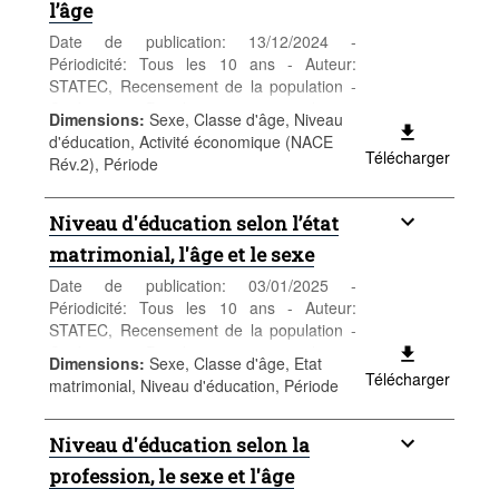
l’âge
Date de publication: 13/12/2024 -
Périodicité: Tous les 10 ans - Auteur:
STATEC, Recensement de la population -
Catégorie: Population et emploi -
Dimensions
:
Sexe, Classe d'âge, Niveau
Population - Mots-clés: population, sexe,
d'éducation, Activité économique (NACE
âge, nationalité, recensement,
Télécharger
Rév.2), Période
démographie
Niveau d'éducation selon l’état
matrimonial, l'âge et le sexe
Date de publication: 03/01/2025 -
Périodicité: Tous les 10 ans - Auteur:
STATEC, Recensement de la population -
Catégorie: Population et emploi -
Dimensions
:
Sexe, Classe d'âge, Etat
Population - Mots-clés: population, sexe,
Télécharger
matrimonial, Niveau d'éducation, Période
âge, nationalité, recensement,
démographie
Niveau d'éducation selon la
profession, le sexe et l'âge