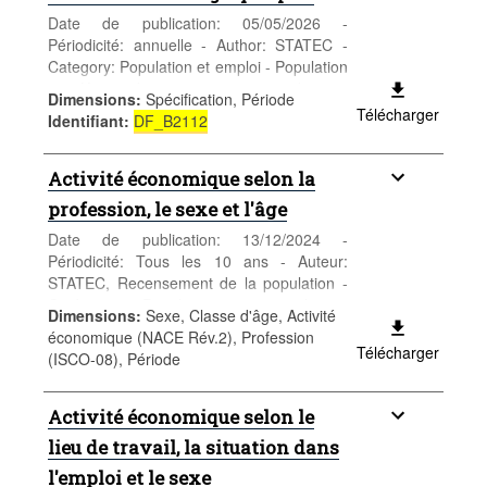
Date de publication: 05/05/2026 -
Périodicité: annuelle - Author: STATEC -
Category: Population et emploi - Population
- Keywords: naissance, indicateur
Dimensions
:
Spécification, Période
conjoncturel de fécondité, espérance de
Télécharger
Identifiant
:
DF_B2112
vie, taux de mortalité infantile, indicateur de
primonuptialité, indicateur de divortialité,
démographie
Activité économique selon la
profession, le sexe et l'âge
Date de publication: 13/12/2024 -
Périodicité: Tous les 10 ans - Auteur:
STATEC, Recensement de la population -
Catégorie: Population et emploi -
Dimensions
:
Sexe, Classe d'âge, Activité
Population - Mots-clés: population, sexe,
économique (NACE Rév.2), Profession
âge, nationalité, recensement,
Télécharger
(ISCO-08), Période
démographie
Activité économique selon le
lieu de travail, la situation dans
l'emploi et le sexe