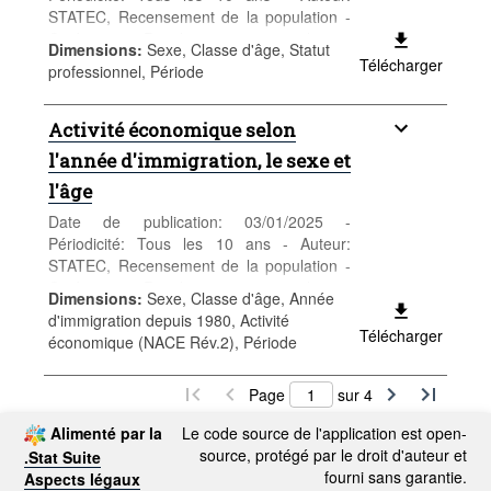
STATEC, Recensement de la population -
Catégorie: Population et emploi -
Dimensions
:
Sexe, Classe d'âge, Statut
Population - Mots-clés: population, sexe,
Télécharger
professionnel, Période
âge, nationalité, recensement,
démographie
Activité économique selon
l'année d'immigration, le sexe et
l'âge
Date de publication: 03/01/2025 -
Périodicité: Tous les 10 ans - Auteur:
STATEC, Recensement de la population -
Catégorie: Population et emploi -
Dimensions
:
Sexe, Classe d'âge, Année
Population - Mots-clés: population, sexe,
d'immigration depuis 1980, Activité
âge, nationalité, recensement,
Télécharger
économique (NACE Rév.2), Période
démographie
Page
sur 4
Alimenté par la
Le code source de l'application est open-
source, protégé par le droit d'auteur et
.Stat Suite
fourni sans garantie.
Aspects légaux