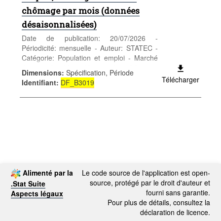
chômage par mois (données
désaisonnalisées)
Date de publication: 20/07/2026 -
Périodicité: mensuelle - Auteur: STATEC -
Catégorie: Population et emploi - Marché
du travail - Mots-clés: emploi, chômage,
Dimensions
:
Spécification, Période
taux de chômage, marché du travail,
Télécharger
Identifiant
:
DF_B3019
population active, salariés, frontaliers
Alimenté par la
Le code source de l'application est open-
source, protégé par le droit d'auteur et
.Stat Suite
fourni sans garantie.
Aspects légaux
Pour plus de détails, consultez la
déclaration de licence.