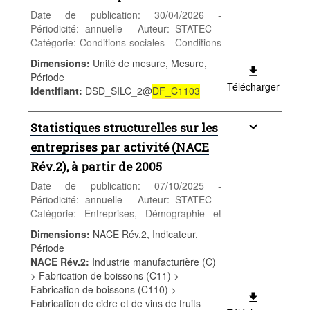
Date de publication: 30/04/2026 -
Périodicité: annuelle - Auteur: STATEC -
Catégorie: Conditions sociales - Conditions
de vie - Mots-clés: revenus et pauvreté
Dimensions
:
Unité de mesure, Mesure,
***Remplace table DF_C1103***
Période
Télécharger
Identifiant
:
DSD_SILC_2@
DF_C1103
Statistiques structurelles sur les
entreprises par activité (NACE
Rév.2), à partir de 2005
Date de publication: 07/10/2025 -
Périodicité: annuelle - Auteur: STATEC -
Catégorie: Entreprises, Démographie et
structure des entreprises - Mots-clés:
Dimensions
:
NACE Rév.2, Indicateur,
Structure des entreprises
Période
NACE Rév.2
:
Industrie manufacturière (C)
> Fabrication de boissons (C11) >
Fabrication de boissons (C110) >
Fabrication de cidre et de vins de fruits