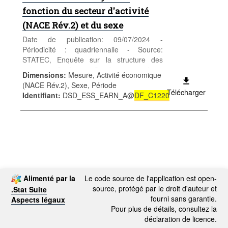
fonction du secteur d'activité
(NACE Rév.2) et du sexe
Date de publication: 09/07/2024 -
Périodicité : quadriennalle - Source:
STATEC, Enquête sur la structure des
salaires - Catégorie: Conditions sociales -
Dimensions
:
Mesure, Activité économique
Salaires et traitements - Mots-clés: salaire,
(NACE Rév.2), Sexe, Période
NACE
Télécharger
Identifiant
:
DSD_ESS_EARN_A@
DF_C1220
Alimenté par la
Le code source de l'application est open-
source, protégé par le droit d'auteur et
.Stat Suite
fourni sans garantie.
Aspects légaux
Pour plus de détails, consultez la
déclaration de licence.