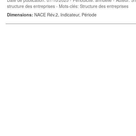
Date de publication: 07/10/2025 - Périodicité: annuelle - Auteur:
structure des entreprises - Mots-clés: Structure des entreprises
Dimensions
:
NACE Rév.2, Indicateur, Période