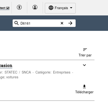
Français
tact 🖃
Trier par
casion
eur: STATEC / SNCA - Catégorie: Entreprises -
âge; voitures
Télécharger