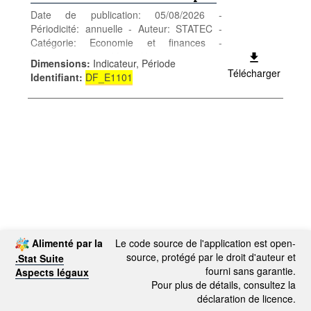
Date de publication: 05/08/2026 -
Périodicité: annuelle - Auteur: STATEC -
Catégorie: Economie et finances -
Conjoncture - Mots-clés: conjoncture,
Dimensions
:
Indicateur, Période
prévision, PIB, capacité/besoin de
Télécharger
Identifiant
:
DF_E1101
financement, emploi, chômage, coût
salarial, prix, IPC, inflation
Alimenté par la
Le code source de l'application est open-
source, protégé par le droit d'auteur et
.Stat Suite
fourni sans garantie.
Aspects légaux
Pour plus de détails, consultez la
déclaration de licence.