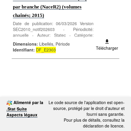
par branche (NaceR2) (volumes
chaînés; 2015)
Date de publication: 06/03/2026 Version
SEC2010_notif202603 - Périodicité:
annuelle - Auteur: Statec - Catégorie:
Economie et finances - Comptes nationaux
Dimensions
:
Libellés, Période
- Mots-clés: comptes annuels, NACE Rev.
Télécharger
Identifiant
:
DF_E2303
2, consommation intermédiaire, P2, prix
constants
Alimenté par la
Le code source de l'application est open-
source, protégé par le droit d'auteur et
.Stat Suite
fourni sans garantie.
Aspects légaux
Pour plus de détails, consultez la
déclaration de licence.