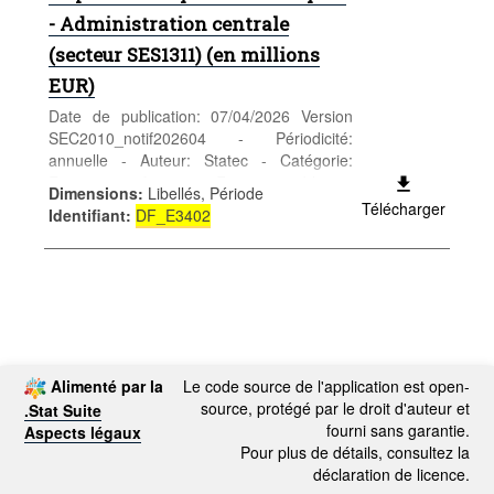
- Administration centrale
(secteur SES1311) (en millions
EUR)
Date de publication: 07/04/2026 Version
SEC2010_notif202604 - Périodicité:
annuelle - Auteur: Statec - Catégorie:
Economie et finances - Finances publiques
Dimensions
:
Libellés, Période
- Mots-clés: séquence des comptes,
Télécharger
Identifiant
:
DF_E3402
administration centrale, S.1311, EDP,
notification des déficits excessifs, solde
public, capacité/besoin de financement, B9,
finances publiques, SEC2010
Alimenté par la
Le code source de l'application est open-
source, protégé par le droit d'auteur et
.Stat Suite
fourni sans garantie.
Aspects légaux
Pour plus de détails, consultez la
déclaration de licence.