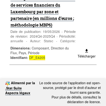
de services financiers du
Luxembourg par zone et
partenaire (en millions d'euros ;
méthodologie MBP6)
Date de publication: 19/05/2026 - Période
de révision: 2024Q4-2025Q4 - Périodicité:
annuelle - Auteur: Statec - Catégorie:
Economie et finances - Relations
Dimensions
:
Composant, Direction du
économiques extérieures - Mots-clés:
Flux, Pays, Période
relations économ. extérieures, Services
Télécharger
Identifiant
:
DF_E4205
pays contreparties
Alimenté par la
Le code source de l'application est open-
source, protégé par le droit d'auteur et
.Stat Suite
fourni sans garantie.
Aspects légaux
Pour plus de détails, consultez la
déclaration de licence.