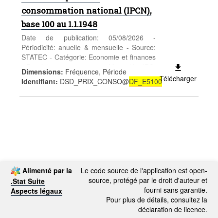
consommation national (IPCN),
base 100 au 1.1.1948
Date de publication: 05/08/2026 -
Périodicité: anuelle & mensuelle - Source:
STATEC - Catégorie: Economie et finances
- Prix à la consommation - Mots-clés: IPC,
Dimensions
:
Fréquence, Période
IPCN, prix à la consommation, Inflation,
Télécharger
Identifiant
:
DSD_PRIX_CONSO@
DF_E5100
Index
*** Remplace table DF_E5100 ***
Alimenté par la
Le code source de l'application est open-
source, protégé par le droit d'auteur et
.Stat Suite
fourni sans garantie.
Aspects légaux
Pour plus de détails, consultez la
déclaration de licence.