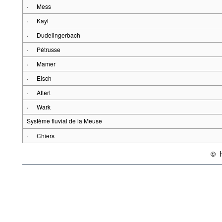
·
Mess
·
Kayl
·
Dudelingerbach
·
Pétrusse
·
Mamer
·
Eisch
·
Attert
·
Wark
Système fluvial de la Meuse
·
Chiers
©
{lin