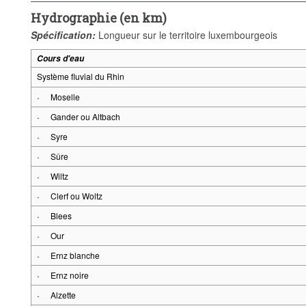
Hydrographie (en km)
Spécification:
Longueur sur le territoire luxembourgeois
Cours d'eau
Système fluvial du Rhin
·
Moselle
·
Gander ou Altbach
·
Syre
·
Sûre
·
Wiltz
·
Clerf ou Woltz
·
Blees
·
Our
·
Ernz blanche
·
Ernz noire
·
Alzette