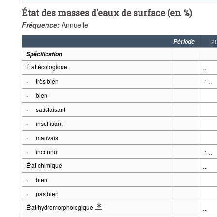
État des masses d'eaux de surface (en %)
Fréquence:
Annuelle
Période
2
Spécification
État écologique
..
·
..
-
très bien
·
bien
·
satisfaisant
·
insuffisant
·
mauvais
·
..
-
inconnu
État chimique
..
·
bien
·
pas bien
État hydromorphologique
..
* Note spécification 2: Définitions: État hydromorphologique