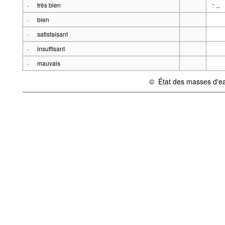
·
..
-
très bien
·
bien
·
satisfaisant
·
insuffisant
·
mauvais
©
État des masses d'e
{link} Conditions d'utilisatio