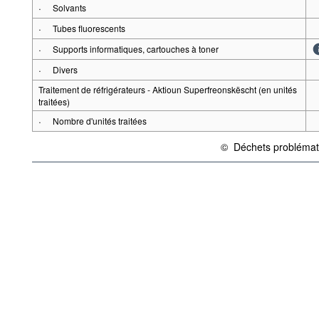
·
Solvants
·
Tubes fluorescents
·
Supports informatiques, cartouches à toner
·
Divers
Traitement de réfrigérateurs - Aktioun Superfreonskëscht (en unités
traitées)
·
Nombre d'unités traitées
©
Déchets problémati
{link} Conditions d'utilisat