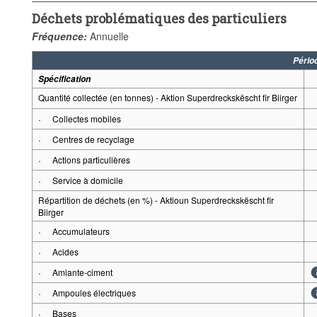
Déchets problématiques des particuliers
Fréquence:
Annuelle
Pério
Spécification
Quantité collectée (en tonnes) - Aktion Superdreckskëscht fir Biirger
·
Collectes mobiles
·
Centres de recyclage
·
Actions particulières
·
Service à domicile
Répartition de déchets (en %) - Aktioun Superdreckskëscht fir
Biirger
·
Accumulateurs
·
Acides
·
Amiante-ciment
·
Ampoules électriques
·
Bases