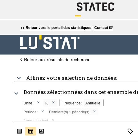
<< Retour vers le portail des statistiques
|
Contact 🖃
Retour aux résultats de recherche
Affinez votre sélection de données:
161 points de données sélectionnés dans cet en
Unité:
TJ
Fréquence:
Annuelle
Période:
Dernièr
Supprimer tout