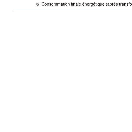
©
Consommation finale énergétique (après transfor
{link} Conditions d'utilisation