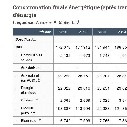
Consommation finale énergétique (après tran
d'énergie
Fréquence:
Annuelle
Unité:
TJ
Période
2016
2017
2018
2019
Spécification
Total
172 078
177 912
184 944
186 8
·
Combustibles
2 132
1 973
1 748
1 9
solides
·
..
..
..
..
-
-
-
-
Gaz dérivés
·
Gaz naturel
29 226
28 751
28 761
28 8
(en PCS)
* Note spécification 2: PCS: Puissance calorifique supérieur. Définiti
·
Énergie
22 922
23 016
23 251
23 0
électrique
·
2 368
2 669
3 028
3 8
Chaleur
* Note spécification 2: À partir de l'année 2000, la chaleur autocons
·
Produits
108 687
113 904
120 388
121 8
pétroliers
·
6 742
7 599
7 766
7 3
Biomasse
* Note spécification 2: Comprenant les biocarburants en mélange. À p