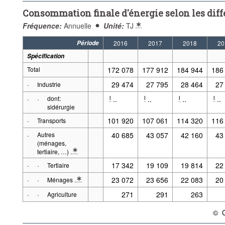
Consommation finale d'énergie selon les diff
Fréquence:
Annuelle
Unité:
TJ
Période
2016
2017
2018
20
Spécification
Total
172 078
177 912
184 944
186
·
29 474
27 795
28 464
27
Industrie
·
·
dont:
..
..
..
..
l
l
l
l
sidérurgie
·
101 920
107 061
114 320
116
Transports
·
Autres
40 685
43 057
42 160
43
(ménages,
tertiaire, …)
* Note spécification 2: À partir de 2000, changement méthodologique
·
·
17 342
19 109
19 814
22
Tertiaire
·
·
23 072
23 656
22 083
20
Ménages
* Note spécification 2: Définitions: Ménage
·
·
271
291
263
Agriculture
©
{lin