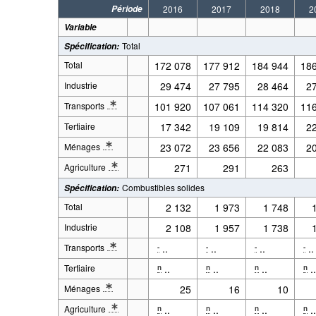
Période
2016
2017
2018
2
Variable
Total
Spécification
:
Total
172 078
177 912
184 944
18
Industrie
29 474
27 795
28 464
2
Transports
101 920
107 061
114 320
11
* Note Variable 2: Y compris les ventes aux non-résidents (transit 
Tertiaire
17 342
19 109
19 814
2
Ménages
23 072
23 656
22 083
2
* Note Variable 2: Définitions: Ménage
Agriculture
271
291
263
* Note Variable 2: La distinction entre les produits pétroliers pour
Combustibles solides
Spécification
:
Total
2 132
1 973
1 748
Industrie
2 108
1 957
1 738
Transports
..
..
..
..
-
-
-
-
* Note Variable 2: Y compris les ventes aux non-résidents (transit 
Tertiaire
..
..
..
.
n
n
n
n
Ménages
25
16
10
* Note Variable 2: Définitions: Ménage
Agriculture
..
..
..
.
n
n
n
n