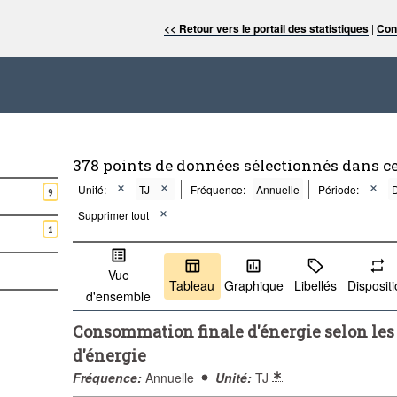
<< Retour vers le portail des statistiques
|
Con
378 points de données sélectionnés dans c
Unité:
TJ
Fréquence:
Annuelle
Période:
9
Supprimer tout
1
Vue
Tableau
Graphique
Libellés
Disposit
d'ensemble
Consommation finale d'énergie selon les d
d'énergie
Fréquence:
Annuelle
Unité:
TJ