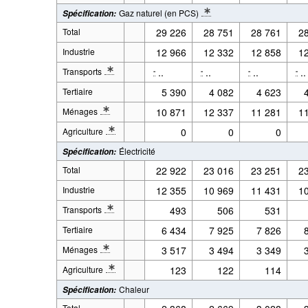
* Note Variable 2: La distinction entre les produits pétroliers pour
Gaz naturel (en PCS)
Spécification
:
* Note spécification 2: PCS: Puissance calorifique supérieur. Défin
Total
29 226
28 751
28 761
2
Industrie
12 966
12 332
12 858
1
Transports
..
..
..
..
-
-
-
-
* Note Variable 2: Y compris les ventes aux non-résidents (transit 
Tertiaire
5 390
4 082
4 623
Ménages
10 871
12 337
11 281
1
* Note Variable 2: Définitions: Ménage
Agriculture
0
0
0
* Note Variable 2: La distinction entre les produits pétroliers pour
Électricité
Spécification
:
Total
22 922
23 016
23 251
2
Industrie
12 355
10 969
11 431
1
Transports
493
506
531
* Note Variable 2: Y compris les ventes aux non-résidents (transit 
Tertiaire
6 434
7 925
7 826
Ménages
3 517
3 494
3 349
* Note Variable 2: Définitions: Ménage
Agriculture
123
122
114
* Note Variable 2: La distinction entre les produits pétroliers pour
Chaleur
Spécification
:
Total