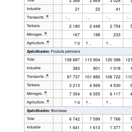
2 368
2 669
3 028
Industrie
21
22
41
Transports
..
..
..
..
-
-
-
-
* Note Variable 2: Y compris les ventes aux non-résidents (transit 
Tertiaire
2 180
2 448
2 754
Ménages
167
198
233
* Note Variable 2: Définitions: Ménage
Agriculture
0
..
..
n
n
n
* Note Variable 2: La distinction entre les produits pétroliers pour
Produits pétroliers
Spécification
:
Total
108 687
113 904
120 388
12
Industrie
383
901
1 018
Transports
97 737
101 880
108 722
11
* Note Variable 2: Y compris les ventes aux non-résidents (transit 
Tertiaire
3 213
4 569
4 530
Ménages
7 354
6 555
6 117
* Note Variable 2: Définitions: Ménage
Agriculture
0
..
..
n
n
n
* Note Variable 2: La distinction entre les produits pétroliers pour
Biomasse
Spécification
:
Total
6 742
7 599
7 766
Industrie
1 641
1 613
1 377