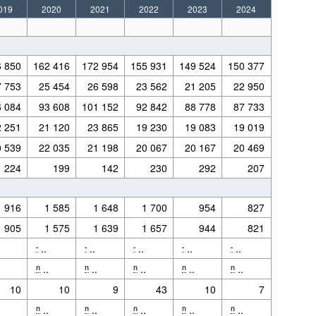
019
2020
2021
2022
2023
2024
6 850
162 416
172 954
155 931
149 524
150 377
7 753
25 454
26 598
23 562
21 205
22 950
6 084
93 608
101 152
92 842
88 778
87 733
routier, tourisme à la pompe,…).
2 251
21 120
23 865
19 230
19 083
19 019
0 539
22 035
21 198
20 067
20 167
20 469
224
199
142
230
292
207
 chauffage et pour transport n'est actuellement pas réalisable, ils ont été placé dans
1 916
1 585
1 648
1 700
954
827
1 905
1 575
1 639
1 657
944
821
..
..
..
..
..
-
-
-
-
-
routier, tourisme à la pompe,…).
.
..
..
..
..
..
n
n
n
n
n
10
10
9
43
10
7
.
..
..
..
..
..
n
n
n
n
n