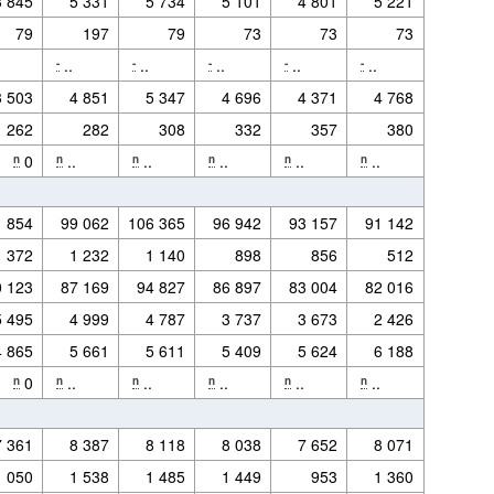
3 845
5 331
5 734
5 101
4 801
5 221
79
197
79
73
73
73
..
..
..
..
..
-
-
-
-
-
routier, tourisme à la pompe,…).
3 503
4 851
5 347
4 696
4 371
4 768
262
282
308
332
357
380
0
..
..
..
..
..
n
n
n
n
n
n
 chauffage et pour transport n'est actuellement pas réalisable, ils ont été placé dans
1 854
99 062
106 365
96 942
93 157
91 142
1 372
1 232
1 140
898
856
512
0 123
87 169
94 827
86 897
83 004
82 016
routier, tourisme à la pompe,…).
5 495
4 999
4 787
3 737
3 673
2 426
4 865
5 661
5 611
5 409
5 624
6 188
0
..
..
..
..
..
n
n
n
n
n
n
 chauffage et pour transport n'est actuellement pas réalisable, ils ont été placé dans
7 361
8 387
8 118
8 038
7 652
8 071
1 050
1 538
1 485
1 449
953
1 360