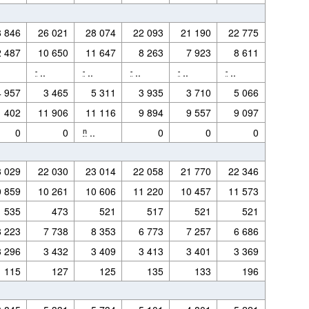
 chauffage et pour transport n'est actuellement pas réalisable, ils ont été placé dans
itions: Gaz naturel
8 846
26 021
28 074
22 093
21 190
22 775
2 487
10 650
11 647
8 263
7 923
8 611
..
..
..
..
..
-
-
-
-
-
routier, tourisme à la pompe,…).
4 957
3 465
5 311
3 935
3 710
5 066
1 402
11 906
11 116
9 894
9 557
9 097
0
0
..
0
0
0
n
 chauffage et pour transport n'est actuellement pas réalisable, ils ont été placé dans
3 029
22 030
23 014
22 058
21 770
22 346
0 859
10 261
10 606
11 220
10 457
11 573
535
473
521
517
521
521
routier, tourisme à la pompe,…).
8 223
7 738
8 353
6 773
7 257
6 686
3 296
3 432
3 409
3 413
3 401
3 369
115
127
125
135
133
196
 chauffage et pour transport n'est actuellement pas réalisable, ils ont été placé dans