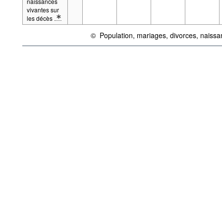
naissances
vivantes sur
les décès
* Note spécification 2: Définitions: Excédent des naissances
©
Population, mariages, divorces, naiss
{link} Conditions d'utilisation