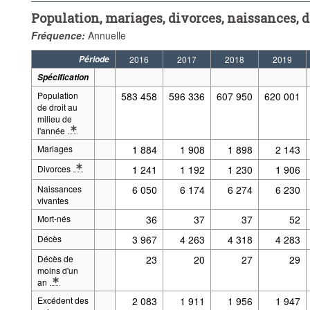
Population, mariages, divorces, naissances, d
Fréquence:
Annuelle
Période
2016
2017
2018
2019
Spécification
Population
583 458
596 336
607 950
620 001
de droit au
milieu de
l'année
* Note spécification 2: Définitions: Population de droit (de jure)
Mariages
1 884
1 908
1 898
2 143
Divorces
1 241
1 192
1 230
1 906
* Note spécification 2: Définitions: Divorce
Naissances
6 050
6 174
6 274
6 230
vivantes
Mort-nés
36
37
37
52
Décès
3 967
4 263
4 318
4 283
Décès de
23
20
27
29
moins d'un
an
* Note spécification 2: Définitions: Décès de moins d'un an
Excédent des
2 083
1 911
1 956
1 947