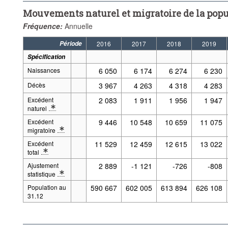
Mouvements naturel et migratoire de la popu
Fréquence:
Annuelle
Période
2016
2017
2018
2019
Spécification
Naissances
6 050
6 174
6 274
6 230
Décès
3 967
4 263
4 318
4 283
Excédent
2 083
1 911
1 956
1 947
naturel
* Note spécification 2: Définitions : Excédent naturel
Excédent
9 446
10 548
10 659
11 075
migratoire
* Note spécification 2: Les excédents migratoires des années 1991 à 2000 
Excédent
11 529
12 459
12 615
13 022
total
* Note spécification 2: Définitions : Excédent total
Ajustement
2 889
-1 121
-726
-808
statistique
* Note spécification 2: Dans un contexte d'équilibre démographique annuel,
Population au
590 667
602 005
613 894
626 108
31.12