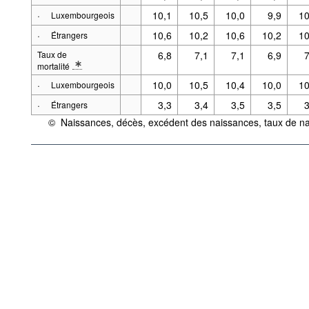
* Note spécification 2: Définitions: Taux de natalité
·
10,1
10,5
10,0
9,9
10
Luxembourgeois
·
10,6
10,2
10,6
10,2
10
Étrangers
Taux de
6,8
7,1
7,1
6,9
7
mortalité
* Note spécification 2: Définitions: Taux de mortalité
·
10,0
10,5
10,4
10,0
10
Luxembourgeois
·
3,3
3,4
3,5
3,5
3
Étrangers
©
Naissances, décès, excédent des naissances, taux de natal
{link} Conditions d'utilisation