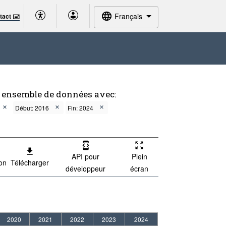
Français
tact 🖃
t ensemble de données avec:
Début: 2016
Fin: 2024
API pour
Plein
ion
Télécharger
développeur
écran
2020
2021
2022
2023
2024