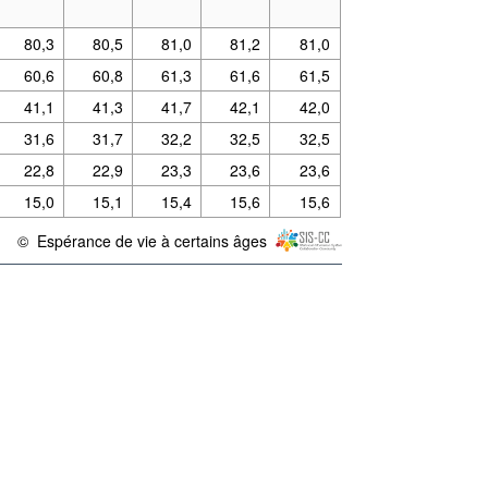
80,3
80,5
81,0
81,2
81,0
60,6
60,8
61,3
61,6
61,5
41,1
41,3
41,7
42,1
42,0
31,6
31,7
32,2
32,5
32,5
22,8
22,9
23,3
23,6
23,6
15,0
15,1
15,4
15,6
15,6
©
Espérance de vie à certains âges
{link} Conditions d'utilisation