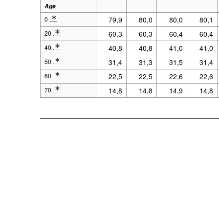
Age
0
79,9
80,0
80,0
80,1
* Note Age 2: Définitions : Espérance de vie
20
60,3
60,3
60,4
60,4
* Note Age 2: Définitions : Espérance de vie
40
40,8
40,8
41,0
41,0
* Note Age 2: Définitions : Espérance de vie
50
31,4
31,3
31,5
31,4
* Note Age 2: Définitions : Espérance de vie
60
22,5
22,5
22,6
22,6
* Note Age 2: Définitions : Espérance de vie
70
14,8
14,8
14,9
14,8
* Note Age 2: Définitions : Espérance de vie