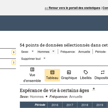
<< Retour vers le portail des statistiques
|
Con
54 points de données sélectionnés dans ce
Sexe:
Hommes
Fréquence:
Annuelle
Période:
9
Supprimer tout
1
Vue
Tableau
Graphique
Libellés
Disposit
d'ensemble
Espérance de vie à certains âges
Sexe:
Hommes
Fréquence:
Annuelle
Période
2016
2017
2018
2019