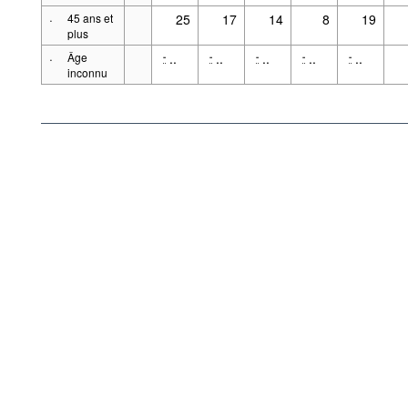
·
45 ans et
25
17
14
8
19
plus
·
Âge
..
..
..
..
..
-
-
-
-
-
inconnu