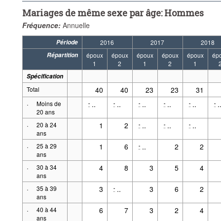
Mariages de même sexe par âge: Hommes
Fréquence:
Annuelle
Période
2016
2017
2018
Répartition
époux
époux
époux
époux
époux
ép
1
2
1
2
1
Spécification
Total
40
40
23
23
31
·
Moins de
..
..
..
..
..
.
-
-
-
-
-
-
20 ans
·
20 à 24
1
2
..
..
..
-
-
-
ans
·
25 à 29
1
6
..
2
2
-
ans
·
30 à 34
4
8
3
5
4
ans
·
35 à 39
3
..
3
6
2
-
ans
·
40 à 44
6
7
3
2
4
ans