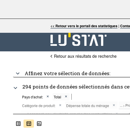
<< Retour vers le portail des statistiques
|
Conta
Retour aux résultats de recherche
Affinez votre sélection de données:
294 points de données sélectionnés dans ce
Pays d'achat:
Total
...
Pr
Catégorie de produit:
Dépense totale du ménage
>
...
Logement, eau, électricité, gaz et autres combustibles
...
A
>
>
...
Restaurants et hôtels
...
Autres biens et services
...
>
>