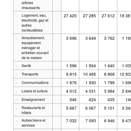
articles
chaussants
·
Logement, eau,
27 420
27 285
27 612
19 38
électricité, gaz et
autres
combustibles
·
Ameublement,
3 696
3 649
3 762
1 16
équipement
ménager et
entretien courant
de la maison
·
1 596
1 564
1 640
1 03
Santé
·
9 815
10 485
8 868
12 83
Transports
·
1 876
1 930
1 799
1 69
Communications
·
4 012
4 031
3 984
2 64
Loisirs et culture
·
546
624
435
14
Enseignement
·
Restaurants et
5 667
6 067
5 101
3 34
hôtels
·
Autres biens et
7 032
7 093
6 946
9 47
services