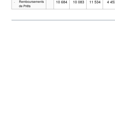
·
Remboursements
10 684
10 083
11 534
4 45
de Prêts