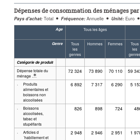
Fréquence:
Annuelle
Période:
Début: 2019
Fin: 20
Dépenses de consommation des ménages par ca
Supprimer tout
Pays d'achat:
Total
Fréquence:
Annuelle
Unité:
Euro
Age
Tous les âges
Genre
Tous
Hommes
Femmes
Tous
les
les
genres
genre
Catégorie de produit
Dépense totale du
72 324
73 890
70 110
59 34
ménage
* Note: Les remboursements des prêts ne sont pas inclus dans la dépen
·
Produits
6 892
7 317
6 290
5 15
alimentaires et
boissons non
alcoolisées
·
Boissons
826
898
724
48
alcoolisées,
tabac et
stupéfiants
·
Articles d
2 948
2 946
2 951
1 97
´habillement et