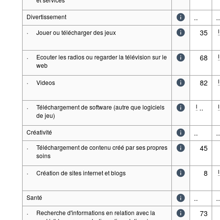
Divertissement
..
..
·
35
l
Jouer ou télécharger des jeux
·
Ecouter les radios ou regarder la télévision sur le
68
l
web
·
82
l
Videos
·
Téléchargement de software (autre que logiciels
..
l
l
de jeu)
Créativité
..
..
·
Téléchargement de contenu créé par ses propres
45
soins
·
8
l
Création de sites internet et blogs
Santé
..
..
·
Recherche d'informations en relation avec la
73