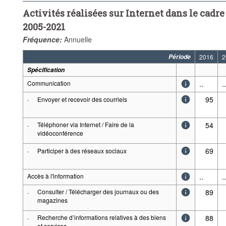
Activités réalisées sur Internet dans le cadre 
2005-2021
Fréquence:
Annuelle
Période
2016
2
Spécification
Communication
..
..
·
95
Envoyer et recevoir des courriels
·
Téléphoner via Internet / Faire de la
54
vidéoconférence
·
69
Participer à des réseaux sociaux
Accès à l'information
..
..
·
Consulter / Télécharger des journaux ou des
89
magazines
·
Recherche d’informations relatives à des biens
88
et services